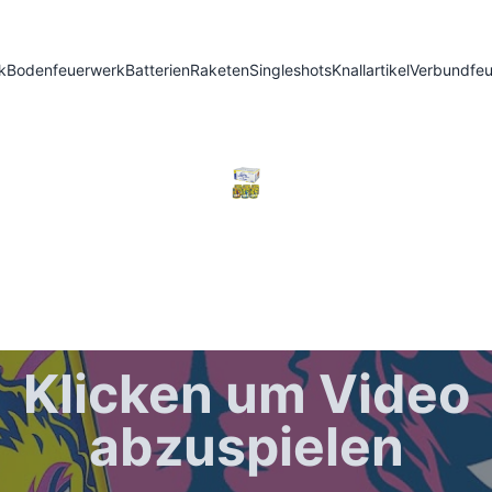
k
Bodenfeuerwerk
Batterien
Raketen
Singleshots
Knallartikel
Verbundfe
Klicken um Video
abzuspielen