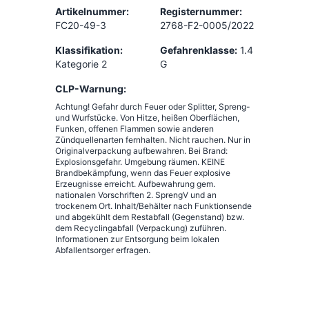
Artikelnummer:
Registernummer:
FC20-49-3
2768-F2-0005/2022
Klassifikation:
Gefahrenklasse:
1.4
Kategorie 2
G
CLP-Warnung:
Achtung! Gefahr durch Feuer oder Splitter, Spreng-
und Wurfstücke. Von Hitze, heißen Oberflächen,
Funken, offenen Flammen sowie anderen
Zündquellenarten fernhalten. Nicht rauchen. Nur in
Originalverpackung aufbewahren. Bei Brand:
Explosionsgefahr. Umgebung räumen. KEINE
Brandbekämpfung, wenn das Feuer explosive
Erzeugnisse erreicht. Aufbewahrung gem.
nationalen Vorschriften 2. SprengV und an
trockenem Ort. Inhalt/Behälter nach Funktionsende
und abgekühlt dem Restabfall (Gegenstand) bzw.
dem Recyclingabfall (Verpackung) zuführen.
Informationen zur Entsorgung beim lokalen
Abfallentsorger erfragen.