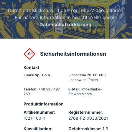
Durch das Klicken wird das YouTube-Video geladen.
Für nähere Informationen beachten Sie unsere
Datenschutzerklärung
.
Sicherheitsinformationen
Kontakt
Funke Sp. z o.o.
Sloneczna 20
,
66-600
Lochowice, Polen
Telefon:
+48 538 497
E-Mail:
info@funke-
269
fireworks.com
Produktinformation
Artikelnummer:
Registernummer:
IC21-100-1
2768-F2-0033/2021
Klassifikation:
Gefahrenklasse:
1.3