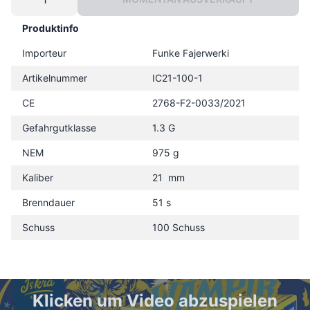
Produktinfo
Importeur
Funke Fajerwerki
Artikelnummer
IC21-100-1
CE
2768-F2-0033/2021
Gefahrgutklasse
1.3 G
NEM
975 g
Kaliber
21 mm
Brenndauer
51 s
Schuss
100 Schuss
Klicken um Video abzuspielen