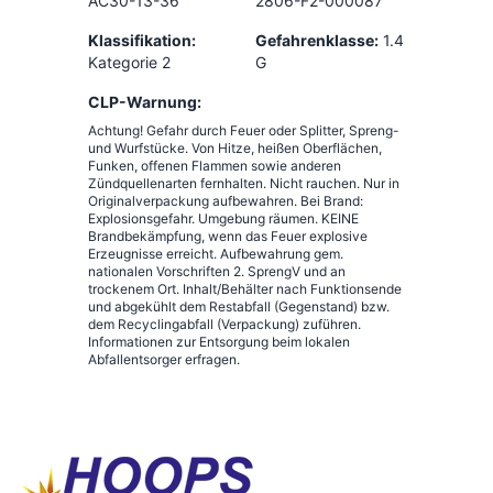
AC30-13-36
2806-F2-000087
Klassifikation:
Gefahrenklasse:
1.4
Kategorie 2
G
CLP-Warnung:
Achtung! Gefahr durch Feuer oder Splitter, Spreng-
und Wurfstücke. Von Hitze, heißen Oberflächen,
Funken, offenen Flammen sowie anderen
Zündquellenarten fernhalten. Nicht rauchen. Nur in
Originalverpackung aufbewahren. Bei Brand:
Explosionsgefahr. Umgebung räumen. KEINE
Brandbekämpfung, wenn das Feuer explosive
Erzeugnisse erreicht. Aufbewahrung gem.
nationalen Vorschriften 2. SprengV und an
trockenem Ort. Inhalt/Behälter nach Funktionsende
und abgekühlt dem Restabfall (Gegenstand) bzw.
dem Recyclingabfall (Verpackung) zuführen.
Informationen zur Entsorgung beim lokalen
Abfallentsorger erfragen.