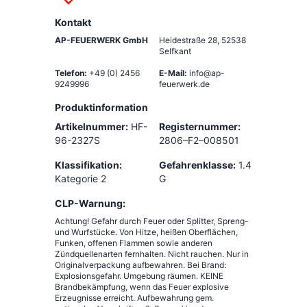
Kontakt
AP-FEUERWERK GmbH
Heidestraße 28
,
52538
Selfkant
Telefon:
+49 (0) 2456
E-Mail:
info@ap-
9249996
feuerwerk.de
Produktinformation
Artikelnummer:
HF-
Registernummer:
96-2327S
2806–F2–008501
Klassifikation:
Gefahrenklasse:
1.4
Kategorie 2
G
CLP-Warnung:
Achtung! Gefahr durch Feuer oder Splitter, Spreng-
und Wurfstücke. Von Hitze, heißen Oberflächen,
Funken, offenen Flammen sowie anderen
Zündquellenarten fernhalten. Nicht rauchen. Nur in
Originalverpackung aufbewahren. Bei Brand:
Explosionsgefahr. Umgebung räumen. KEINE
Brandbekämpfung, wenn das Feuer explosive
Erzeugnisse erreicht. Aufbewahrung gem.