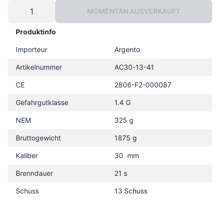
MOMENTAN AUSVERKAUFT
Produktinfo
Importeur
Argento
Artikelnummer
AC30-13-41
CE
2806-F2-000087
Gefahrgutklasse
1.4 G
NEM
325 g
Bruttogewicht
1875 g
Kaliber
30 mm
Brenndauer
21 s
Schuss
13 Schuss