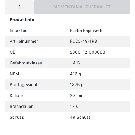
MOMENTAN AUSVERKAUFT
Produktinfo
Importeur
Funke Fajerwerki
Artikelnummer
FC20-49-1RB
CE
2806-F2-000083
Gefahrgutklasse
1.4 G
NEM
416 g
Bruttogewicht
1875 g
Kaliber
20 mm
Brenndauer
17 s
Schuss
49 Schuss