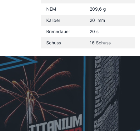
NEM
209,6 g
Kaliber
20 mm
Brenndauer
20 s
Schuss
16 Schuss