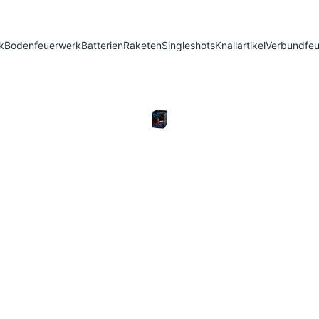
k
Bodenfeuerwerk
Batterien
Raketen
Singleshots
Knallartikel
Verbundfe