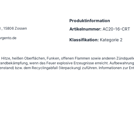
Produktinformation
8
,
15806 Zossen
Artikelnummer:
AC20-16-CRT
rgento.de
Klassifikation:
Kategorie 2
n Hitze, heißen Oberflächen, Funken, offenen Flammen sowie anderen Zündquelle
andbekämpfung, wenn das Feuer explosive Erzeugnisse erreicht. Aufbewahrung g
nstand) bzw. dem Recyclingabfall (Verpackung) zuführen. Informationen zur Ent