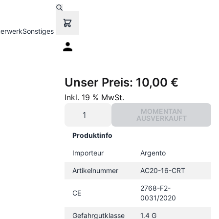
uerwerk
Sonstiges
Unser Preis:
10,00 €
Inkl. 19 % MwSt.
MOMENTAN
AUSVERKAUFT
Produktinfo
Importeur
Argento
Artikelnummer
AC20-16-CRT
2768-F2-
CE
0031/2020
Gefahrgutklasse
1.4 G