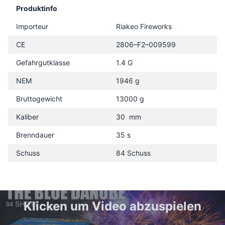
Produktinfo
Importeur
Riakeo Fireworks
CE
2806–F2–009599
Gefahrgutklasse
1.4 G
NEM
1946 g
Bruttogewicht
13000 g
Kaliber
30 mm
Brenndauer
35 s
Schuss
84 Schuss
Klicken um Video abzuspielen