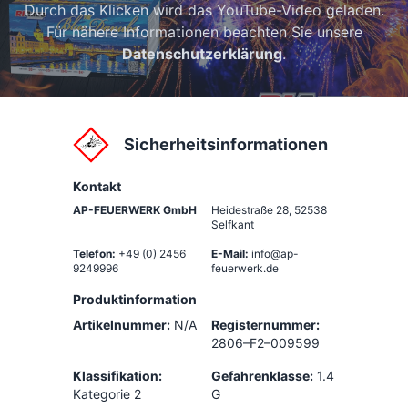
Durch das Klicken wird das YouTube-Video geladen.
Für nähere Informationen beachten Sie unsere
Datenschutzerklärung
.
Sicherheitsinformationen
Kontakt
AP-FEUERWERK GmbH
Heidestraße 28
,
52538
Selfkant
Telefon:
+49 (0) 2456
E-Mail:
info@ap-
9249996
feuerwerk.de
Produktinformation
Artikelnummer:
N/A
Registernummer:
2806–F2–009599
Klassifikation:
Gefahrenklasse:
1.4
Kategorie 2
G