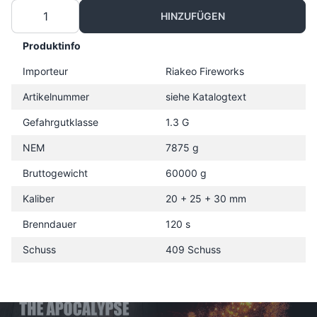
HINZUFÜGEN
Produktinfo
Importeur
Riakeo Fireworks
Artikelnummer
siehe Katalogtext
Gefahrgutklasse
1.3 G
NEM
7875 g
Bruttogewicht
60000 g
Kaliber
20 + 25 + 30 mm
Brenndauer
120 s
Schuss
409 Schuss