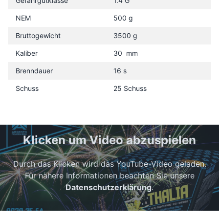
Gefahrgutklasse
1.4 G
NEM
500 g
Bruttogewicht
3500 g
Kaliber
30 mm
Brenndauer
16 s
Schuss
25 Schuss
Klicken um Video abzuspielen
Durch das Klicken wird das YouTube-Video geladen.
Für nähere Informationen beachten Sie unsere
Datenschutzerklärung
.