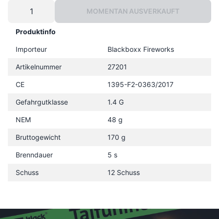
MOMENTAN AUSVERKAUFT
Produktinfo
Importeur
Blackboxx Fireworks
Artikelnummer
27201
CE
1395-F2-0363/2017
Gefahrgutklasse
1.4 G
NEM
48 g
Bruttogewicht
170 g
Brenndauer
5 s
Schuss
12 Schuss