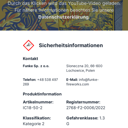
Durch das Klicken wird das YouTube-Video geladen.
Für nähere Informationen beachten Sie unsere
Datenschutzerklärung
.
Sicherheitsinformationen
Kontakt
Funke Sp. z o.o.
Sloneczna 20
,
66-600
Lochowice, Polen
Telefon:
+48 538 497
E-Mail:
info@funke-
269
fireworks.com
Produktinformation
Artikelnummer:
Registernummer:
IC18-50-2
2768-F2-0006/2022
Klassifikation:
Gefahrenklasse:
1.3
Kategorie 2
G