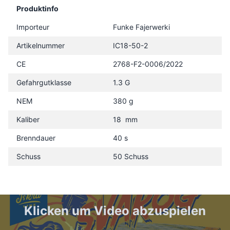
Produktinfo
Importeur
Funke Fajerwerki
Artikelnummer
IC18-50-2
CE
2768-F2-0006/2022
Gefahrgutklasse
1.3 G
NEM
380 g
Kaliber
18 mm
Brenndauer
40 s
Schuss
50 Schuss
Klicken um Video abzuspielen