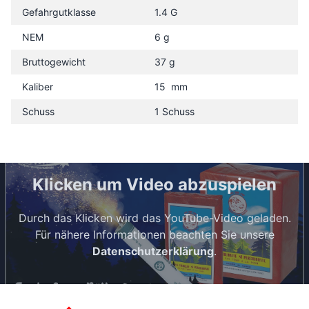
Gefahrgutklasse
1.4 G
NEM
6 g
Bruttogewicht
37 g
Kaliber
15 mm
Schuss
1 Schuss
Klicken um Video abzuspielen
Durch das Klicken wird das YouTube-Video geladen.
Für nähere Informationen beachten Sie unsere
Datenschutzerklärung
.