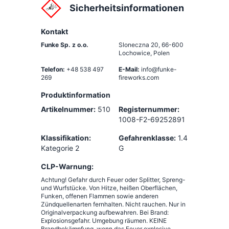
Sicherheitsinformationen
Kontakt
Funke Sp. z o.o.
Sloneczna 20
,
66-600
Lochowice, Polen
Telefon:
+48 538 497
E-Mail:
info@funke-
269
fireworks.com
Produktinformation
Artikelnummer:
510
Registernummer:
1008-F2-69252891
Klassifikation:
Gefahrenklasse:
1.4
Kategorie 2
G
CLP-Warnung:
Achtung! Gefahr durch Feuer oder Splitter, Spreng-
und Wurfstücke. Von Hitze, heißen Oberflächen,
Funken, offenen Flammen sowie anderen
Zündquellenarten fernhalten. Nicht rauchen. Nur in
Originalverpackung aufbewahren. Bei Brand:
Explosionsgefahr. Umgebung räumen. KEINE
Brandbekämpfung, wenn das Feuer explosive