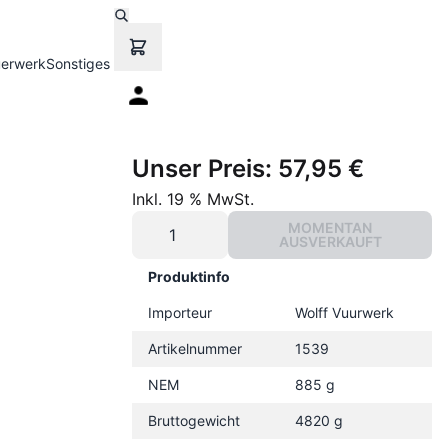
uerwerk
Sonstiges
Unser Preis:
57,95 €
Inkl. 19 % MwSt.
MOMENTAN
AUSVERKAUFT
Produktinfo
Importeur
Wolff Vuurwerk
Artikelnummer
1539
NEM
885 g
Bruttogewicht
4820 g