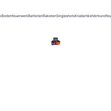
k
Bodenfeuerwerk
Batterien
Raketen
Singleshots
Knallartikel
Verbundfe