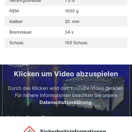
Gefahrgutklasse
1.3 G
NEM
1000 g
Kaliber
20 mm
Brenndauer
34 s
Schuss
100 Schuss
Klicken um Video abzuspielen
Durch das Klicken wird das YouTube-Video geladen.
Für nähere Informationen beachten Sie unsere
Datenschutzerklärung
.
Sicherheitsinformationen