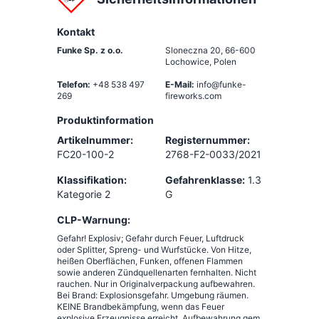
Kontakt
Funke Sp. z o.o.
Sloneczna 20
,
66-600
Lochowice, Polen
Telefon:
+48 538 497
E-Mail:
info@funke-
269
fireworks.com
Produktinformation
Artikelnummer:
Registernummer:
FC20-100-2
2768-F2-0033/2021
Klassifikation:
Gefahrenklasse:
1.3
Kategorie 2
G
CLP-Warnung:
Gefahr! Explosiv; Gefahr durch Feuer, Luftdruck
oder Splitter, Spreng- und Wurfstücke. Von Hitze,
heißen Oberflächen, Funken, offenen Flammen
sowie anderen Zündquellenarten fernhalten. Nicht
rauchen. Nur in Originalverpackung aufbewahren.
Bei Brand: Explosionsgefahr. Umgebung räumen.
KEINE Brandbekämpfung, wenn das Feuer
explosive Erzeugnisse erreicht. Aufbewahrung gem.