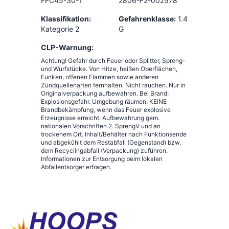
FFC45-30-1
2806-F2-002578
Klassifikation:
Gefahrenklasse:
1.4
Kategorie 2
G
CLP-Warnung:
Achtung! Gefahr durch Feuer oder Splitter, Spreng-
und Wurfstücke. Von Hitze, heißen Oberflächen,
Funken, offenen Flammen sowie anderen
Zündquellenarten fernhalten. Nicht rauchen. Nur in
Originalverpackung aufbewahren. Bei Brand:
Explosionsgefahr. Umgebung räumen. KEINE
Brandbekämpfung, wenn das Feuer explosive
Erzeugnisse erreicht. Aufbewahrung gem.
nationalen Vorschriften 2. SprengV und an
trockenem Ort. Inhalt/Behälter nach Funktionsende
und abgekühlt dem Restabfall (Gegenstand) bzw.
dem Recyclingabfall (Verpackung) zuführen.
Informationen zur Entsorgung beim lokalen
Abfallentsorger erfragen.