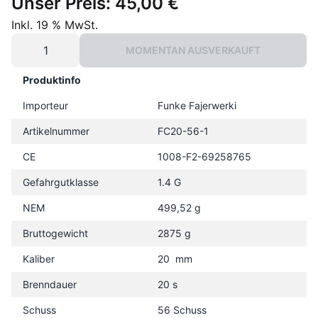
Unser Preis:
45,00 €
Inkl. 19 % MwSt.
MOMENTAN AUSVERKAUFT
Produktinfo
Importeur
Funke Fajerwerki
Artikelnummer
FC20-56-1
CE
1008-F2-69258765
Gefahrgutklasse
1.4 G
NEM
499,52 g
Bruttogewicht
2875 g
Kaliber
20 mm
Brenndauer
20 s
Schuss
56 Schuss