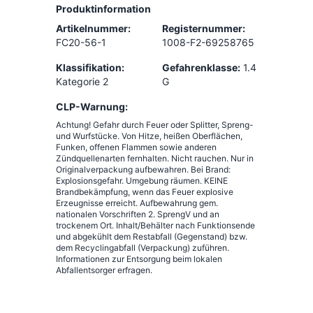
Produktinformation
Artikelnummer:
Registernummer:
FC20-56-1
1008-F2-69258765
Klassifikation:
Gefahrenklasse:
1.4
Kategorie 2
G
CLP-Warnung:
Achtung! Gefahr durch Feuer oder Splitter, Spreng-
und Wurfstücke. Von Hitze, heißen Oberflächen,
Funken, offenen Flammen sowie anderen
Zündquellenarten fernhalten. Nicht rauchen. Nur in
Originalverpackung aufbewahren. Bei Brand:
Explosionsgefahr. Umgebung räumen. KEINE
Brandbekämpfung, wenn das Feuer explosive
Erzeugnisse erreicht. Aufbewahrung gem.
nationalen Vorschriften 2. SprengV und an
trockenem Ort. Inhalt/Behälter nach Funktionsende
und abgekühlt dem Restabfall (Gegenstand) bzw.
dem Recyclingabfall (Verpackung) zuführen.
Informationen zur Entsorgung beim lokalen
Abfallentsorger erfragen.