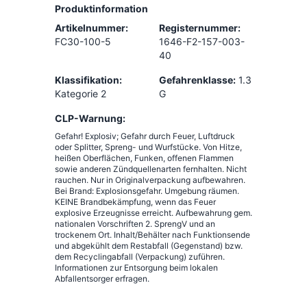
Produktinformation
Artikelnummer:
Registernummer:
FC30-100-5
1646-F2-157-003-
40
Klassifikation:
Gefahrenklasse:
1.3
Kategorie 2
G
CLP-Warnung:
Gefahr! Explosiv; Gefahr durch Feuer, Luftdruck
oder Splitter, Spreng- und Wurfstücke. Von Hitze,
heißen Oberflächen, Funken, offenen Flammen
sowie anderen Zündquellenarten fernhalten. Nicht
rauchen. Nur in Originalverpackung aufbewahren.
Bei Brand: Explosionsgefahr. Umgebung räumen.
KEINE Brandbekämpfung, wenn das Feuer
explosive Erzeugnisse erreicht. Aufbewahrung gem.
nationalen Vorschriften 2. SprengV und an
trockenem Ort. Inhalt/Behälter nach Funktionsende
und abgekühlt dem Restabfall (Gegenstand) bzw.
dem Recyclingabfall (Verpackung) zuführen.
Informationen zur Entsorgung beim lokalen
Abfallentsorger erfragen.