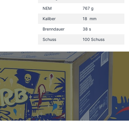
NEM
767 g
Kaliber
18 mm
Brenndauer
38 s
Schuss
100 Schuss