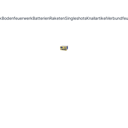
k
Bodenfeuerwerk
Batterien
Raketen
Singleshots
Knallartikel
Verbundfe