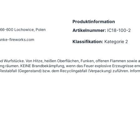
Produktinformation
66-600 Lochowice, Polen
Artikelnummer:
IC18-100-2
unke-fireworks.com
Klassifikation:
Kategorie 2
 und Wurfstücke. Von Hitze, heißen Oberflächen, Funken, offenen Flammen sowie 
ng räumen. KEINE Brandbekämpfung, wenn das Feuer explosive Erzeugnisse erre
estabfall (Gegenstand) bzw. dem Recyclingabfall (Verpackung) zuführen. Inform