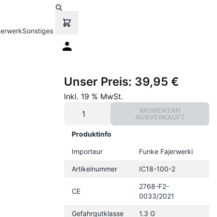
uerwerk
Sonstiges
Unser Preis:
39,95 €
Inkl. 19 % MwSt.
MOMENTAN
AUSVERKAUFT
Produktinfo
Importeur
Funke Fajerwerki
Artikelnummer
IC18-100-2
2768-F2-
CE
0033/2021
Gefahrgutklasse
1.3 G