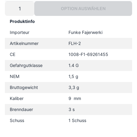
OPTION AUSWÄHLEN
Produktinfo
Importeur
Funke Fajerwerki
Artikelnummer
FLH-2
CE
1008-F1-69261455
Gefahrgutklasse
1.4 G
NEM
1,5 g
Bruttogewicht
3,3 g
Kaliber
9 mm
Brenndauer
3 s
Schuss
1 Schuss