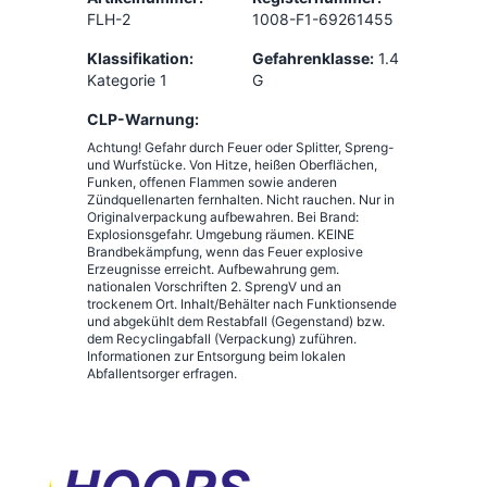
FLH-2
1008-F1-69261455
Klassifikation:
Gefahrenklasse:
1.4
Kategorie 1
G
CLP-Warnung:
Achtung! Gefahr durch Feuer oder Splitter, Spreng-
und Wurfstücke. Von Hitze, heißen Oberflächen,
Funken, offenen Flammen sowie anderen
Zündquellenarten fernhalten. Nicht rauchen. Nur in
Originalverpackung aufbewahren. Bei Brand:
Explosionsgefahr. Umgebung räumen. KEINE
Brandbekämpfung, wenn das Feuer explosive
Erzeugnisse erreicht. Aufbewahrung gem.
nationalen Vorschriften 2. SprengV und an
trockenem Ort. Inhalt/Behälter nach Funktionsende
und abgekühlt dem Restabfall (Gegenstand) bzw.
dem Recyclingabfall (Verpackung) zuführen.
Informationen zur Entsorgung beim lokalen
Abfallentsorger erfragen.