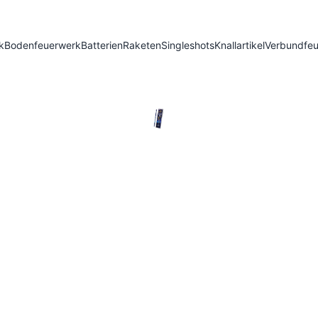
k
Bodenfeuerwerk
Batterien
Raketen
Singleshots
Knallartikel
Verbundfe