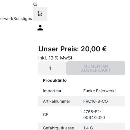
uerwerk
Sonstiges
Unser Preis:
20,00 €
Inkl. 19 % MwSt.
MOMENTAN
AUSVERKAUFT
Produktinfo
Importeur
Funke Fajerwerki
Artikelnummer
FRC16-8-CO
2768-F2-
CE
0064/2020
Gefahrgutklasse
1.4 G