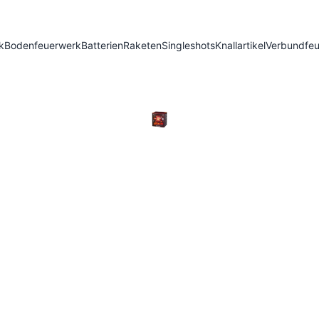
k
Bodenfeuerwerk
Batterien
Raketen
Singleshots
Knallartikel
Verbundfe