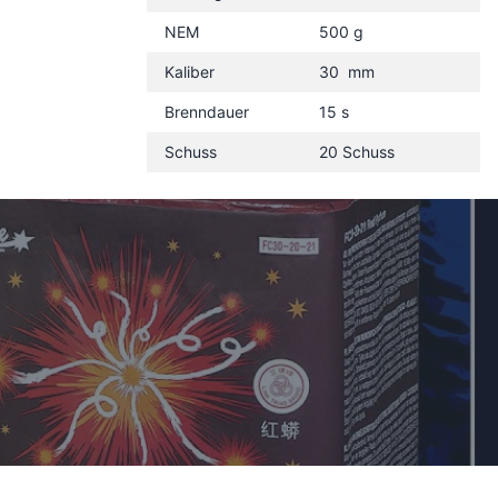
NEM
500 g
Kaliber
30 mm
Brenndauer
15 s
Schuss
20 Schuss