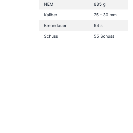
NEM
885 g
Kaliber
25 - 30 mm
Brenndauer
64 s
Schuss
55 Schuss