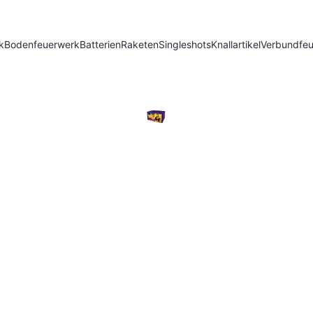
k
Bodenfeuerwerk
Batterien
Raketen
Singleshots
Knallartikel
Verbundfe