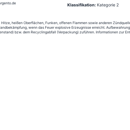
rgento.de
Klassifikation:
Kategorie 2
n Hitze, heißen Oberflächen, Funken, offenen Flammen sowie anderen Zündquelle
andbekämpfung, wenn das Feuer explosive Erzeugnisse erreicht. Aufbewahrung g
nstand) bzw. dem Recyclingabfall (Verpackung) zuführen. Informationen zur Ent