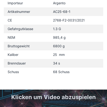
Importeur
Argento
Artikelnummer
AC25-68-1
CE
2768-F2-0031/2021
Gefahrgutklasse
1.3 G
NEM
985,4 g
Bruttogewicht
6800 g
Kaliber
25 mm
Brenndauer
34 s
Schuss
68 Schuss
Klicken um Video abzuspielen