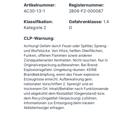
Artikelnummer:
Registernummer:
AC30-13-1
2806-F2-000087
Klassifikation:
Gefahrenklasse:
1.4
Kategorie 2
G
CLP-Warnung:
Achtung! Gefahr durch Feuer oder Splitter, Spreng-
und Wurfstücke. Von Hitze, heißen Oberflächen,
Funken, offenen Flammen sowie anderen
Zündquellenarten fernhalten. Nicht rauchen. Nur in
Originalverpackung aufbewahren. Bei Brand:
Explosionsgefahr. Umgebung räumen. KEINE
Brandbekämpfung, wenn das Feuer explosive
Erzeugnisse erreicht. Aufbewahrung gem.
nationalen Vorschriften 2. SprengV und an
trockenem Ort. Inhalt/Behälter nach Funktionsende
und abgekühlt dem Restabfall (Gegenstand) bzw.
dem Recyclingabfall (Verpackung) zuführen.
Informationen zur Entsorgung beim lokalen
Abfallentsorger erfragen.