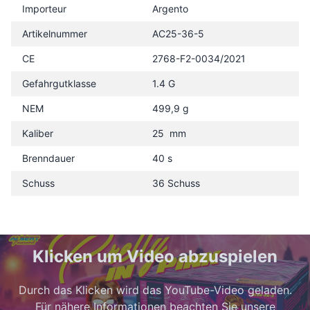
Importeur
Argento
Artikelnummer
AC25-36-5
CE
2768-F2-0034/2021
Gefahrgutklasse
1.4 G
NEM
499,9 g
Kaliber
25 mm
Brenndauer
40 s
Schuss
36 Schuss
Klicken um Video abzuspielen
Durch das Klicken wird das YouTube-Video geladen.
Für nähere Informationen beachten Sie unsere