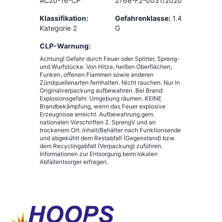
AC20-16-CP
2768-F2-0031/2020
Klassifikation:
Gefahrenklasse:
1.4
Kategorie 2
G
CLP-Warnung:
Achtung! Gefahr durch Feuer oder Splitter, Spreng-
und Wurfstücke. Von Hitze, heißen Oberflächen,
Funken, offenen Flammen sowie anderen
Zündquellenarten fernhalten. Nicht rauchen. Nur in
Originalverpackung aufbewahren. Bei Brand:
Explosionsgefahr. Umgebung räumen. KEINE
Brandbekämpfung, wenn das Feuer explosive
Erzeugnisse erreicht. Aufbewahrung gem.
nationalen Vorschriften 2. SprengV und an
trockenem Ort. Inhalt/Behälter nach Funktionsende
und abgekühlt dem Restabfall (Gegenstand) bzw.
dem Recyclingabfall (Verpackung) zuführen.
Informationen zur Entsorgung beim lokalen
Abfallentsorger erfragen.