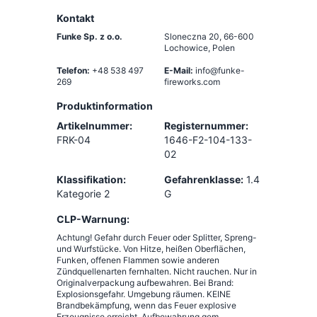
Kontakt
Funke Sp. z o.o.
Sloneczna 20
,
66-600
Lochowice, Polen
Telefon:
+48 538 497
E-Mail:
info@funke-
269
fireworks.com
Produktinformation
Artikelnummer:
Registernummer:
FRK-04
1646-F2-104-133-
02
Klassifikation:
Gefahrenklasse:
1.4
Kategorie 2
G
CLP-Warnung:
Achtung! Gefahr durch Feuer oder Splitter, Spreng-
und Wurfstücke. Von Hitze, heißen Oberflächen,
Funken, offenen Flammen sowie anderen
Zündquellenarten fernhalten. Nicht rauchen. Nur in
Originalverpackung aufbewahren. Bei Brand:
Explosionsgefahr. Umgebung räumen. KEINE
Brandbekämpfung, wenn das Feuer explosive
Erzeugnisse erreicht. Aufbewahrung gem.