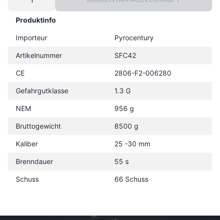
Produktinfo
Importeur
Pyrocentury
Artikelnummer
SFC42
CE
2806-F2-006280
Gefahrgutklasse
1.3 G
NEM
956 g
Bruttogewicht
8500 g
Kaliber
25 -30 mm
Brenndauer
55 s
Schuss
66 Schuss