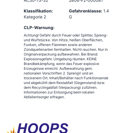
AC30-13-32
2806-F2-000087
Klassifikation:
Gefahrenklasse:
1.4
Kategorie 2
G
CLP-Warnung:
Achtung! Gefahr durch Feuer oder Splitter, Spreng-
und Wurfstücke. Von Hitze, heißen Oberflächen,
Funken, offenen Flammen sowie anderen
Zündquellenarten fernhalten. Nicht rauchen. Nur in
Originalverpackung aufbewahren. Bei Brand:
Explosionsgefahr. Umgebung räumen. KEINE
Brandbekämpfung, wenn das Feuer explosive
Erzeugnisse erreicht. Aufbewahrung gem.
nationalen Vorschriften 2. SprengV und an
trockenem Ort. Inhalt/Behälter nach Funktionsende
und abgekühlt dem Restabfall (Gegenstand) bzw.
dem Recyclingabfall (Verpackung) zuführen.
Informationen zur Entsorgung beim lokalen
Abfallentsorger erfragen.