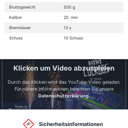
Bruttogewicht
500 g
Kaliber
20 mm
Brenndauer
12 s
Schuss
10 Schuss
Klicken um Video abzuspielen
Durch das Klicken wird das YouTube-Video geladen.
Für nähere Informationen beachten Sie unsere
Datenschutzerklärung
.
Sicherheitsinformationen