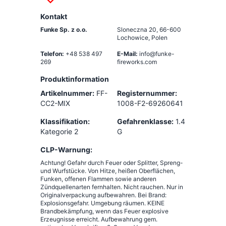
Kontakt
Funke Sp. z o.o.
Sloneczna 20
,
66-600
Lochowice, Polen
Telefon:
+48 538 497
E-Mail:
info@funke-
269
fireworks.com
Produktinformation
Artikelnummer:
FF-
Registernummer:
CC2-MIX
1008-F2-69260641
Klassifikation:
Gefahrenklasse:
1.4
Kategorie 2
G
CLP-Warnung:
Achtung! Gefahr durch Feuer oder Splitter, Spreng-
und Wurfstücke. Von Hitze, heißen Oberflächen,
Funken, offenen Flammen sowie anderen
Zündquellenarten fernhalten. Nicht rauchen. Nur in
Originalverpackung aufbewahren. Bei Brand:
Explosionsgefahr. Umgebung räumen. KEINE
Brandbekämpfung, wenn das Feuer explosive
Erzeugnisse erreicht. Aufbewahrung gem.