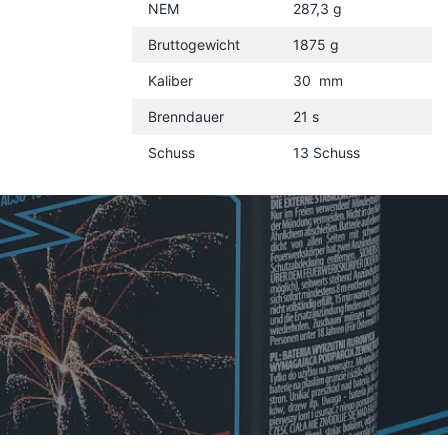
NEM
287,3 g
Bruttogewicht
1875 g
Kaliber
30 mm
Brenndauer
21 s
Schuss
13 Schuss