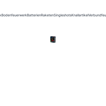
k
Bodenfeuerwerk
Batterien
Raketen
Singleshots
Knallartikel
Verbundfe