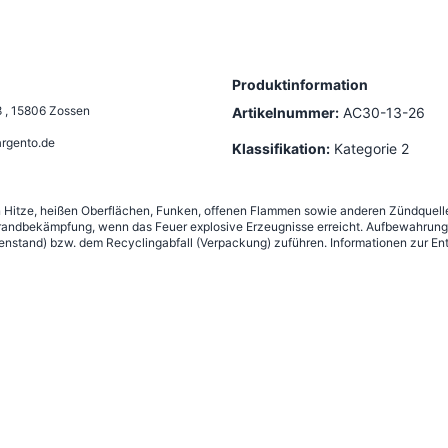
Produktinformation
8
,
15806 Zossen
Artikelnummer:
AC30-13-26
rgento.de
Klassifikation:
Kategorie 2
n Hitze, heißen Oberflächen, Funken, offenen Flammen sowie anderen Zündquelle
andbekämpfung, wenn das Feuer explosive Erzeugnisse erreicht. Aufbewahrung g
nstand) bzw. dem Recyclingabfall (Verpackung) zuführen. Informationen zur Ent