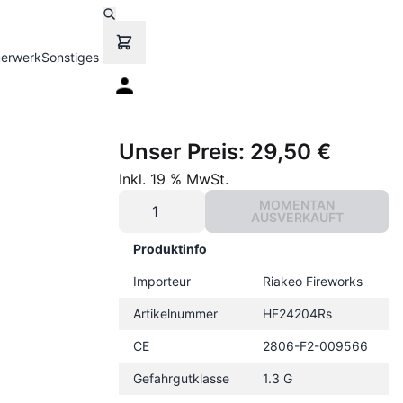
uerwerk
Sonstiges
Unser Preis:
29,50 €
Inkl. 19 % MwSt.
MOMENTAN
AUSVERKAUFT
Produktinfo
Importeur
Riakeo Fireworks
Artikelnummer
HF24204Rs
CE
2806-F2-009566
Gefahrgutklasse
1.3 G