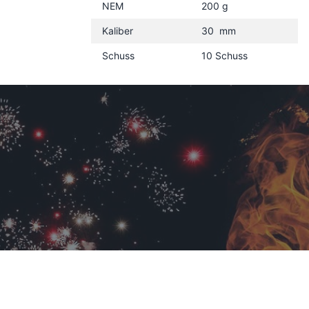
NEM
200 g
Kaliber
30 mm
Schuss
10 Schuss