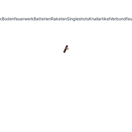
k
Bodenfeuerwerk
Batterien
Raketen
Singleshots
Knallartikel
Verbundfe