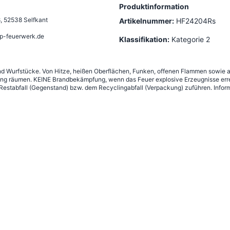
Produktinformation
8
,
52538 Selfkant
Artikelnummer:
HF24204Rs
p-feuerwerk.de
Klassifikation:
Kategorie 2
 und Wurfstücke. Von Hitze, heißen Oberflächen, Funken, offenen Flammen sowie 
ng räumen. KEINE Brandbekämpfung, wenn das Feuer explosive Erzeugnisse erre
estabfall (Gegenstand) bzw. dem Recyclingabfall (Verpackung) zuführen. Inform