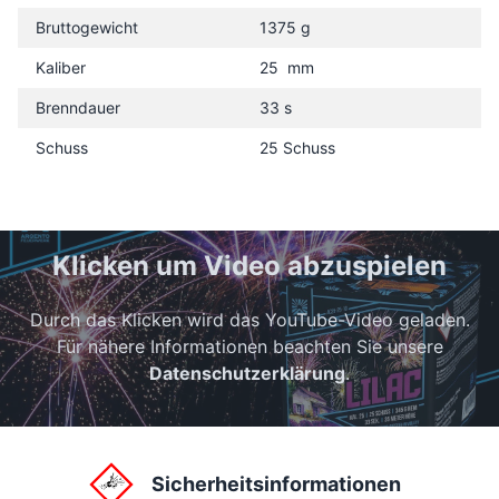
Bruttogewicht
1375 g
Kaliber
25 mm
Brenndauer
33 s
Schuss
25 Schuss
Klicken um Video abzuspielen
Durch das Klicken wird das YouTube-Video geladen.
Für nähere Informationen beachten Sie unsere
Datenschutzerklärung
.
Sicherheitsinformationen