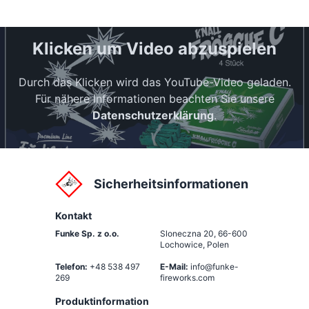
Klicken um Video abzuspielen
Durch das Klicken wird das YouTube-Video geladen.
Für nähere Informationen beachten Sie unsere
Datenschutzerklärung
.
Sicherheitsinformationen
Kontakt
Funke Sp. z o.o.
Sloneczna 20
,
66-600
Lochowice, Polen
Telefon:
+48 538 497
E-Mail:
info@funke-
269
fireworks.com
Produktinformation