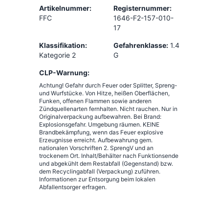
Artikelnummer:
Registernummer:
FFC
1646-F2-157-010-
17
Klassifikation:
Gefahrenklasse:
1.4
Kategorie 2
G
CLP-Warnung:
Achtung! Gefahr durch Feuer oder Splitter, Spreng-
und Wurfstücke. Von Hitze, heißen Oberflächen,
Funken, offenen Flammen sowie anderen
Zündquellenarten fernhalten. Nicht rauchen. Nur in
Originalverpackung aufbewahren. Bei Brand:
Explosionsgefahr. Umgebung räumen. KEINE
Brandbekämpfung, wenn das Feuer explosive
Erzeugnisse erreicht. Aufbewahrung gem.
nationalen Vorschriften 2. SprengV und an
trockenem Ort. Inhalt/Behälter nach Funktionsende
und abgekühlt dem Restabfall (Gegenstand) bzw.
dem Recyclingabfall (Verpackung) zuführen.
Informationen zur Entsorgung beim lokalen
Abfallentsorger erfragen.