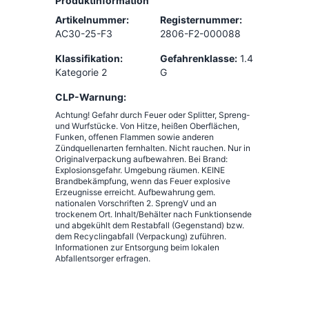
Produktinformation
Artikelnummer:
Registernummer:
AC30-25-F3
2806-F2-000088
Klassifikation:
Gefahrenklasse:
1.4
Kategorie 2
G
CLP-Warnung:
Achtung! Gefahr durch Feuer oder Splitter, Spreng-
und Wurfstücke. Von Hitze, heißen Oberflächen,
Funken, offenen Flammen sowie anderen
Zündquellenarten fernhalten. Nicht rauchen. Nur in
Originalverpackung aufbewahren. Bei Brand:
Explosionsgefahr. Umgebung räumen. KEINE
Brandbekämpfung, wenn das Feuer explosive
Erzeugnisse erreicht. Aufbewahrung gem.
nationalen Vorschriften 2. SprengV und an
trockenem Ort. Inhalt/Behälter nach Funktionsende
und abgekühlt dem Restabfall (Gegenstand) bzw.
dem Recyclingabfall (Verpackung) zuführen.
Informationen zur Entsorgung beim lokalen
Abfallentsorger erfragen.