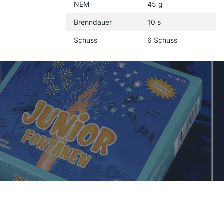
NEM
45 g
Brenndauer
10 s
Schuss
6 Schuss