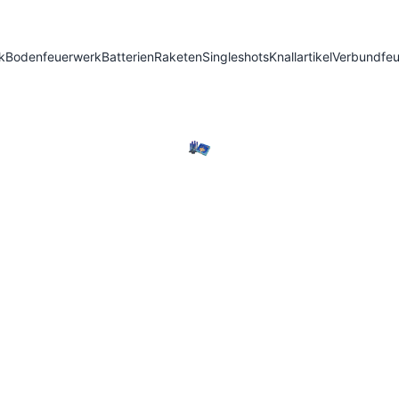
k
Bodenfeuerwerk
Batterien
Raketen
Singleshots
Knallartikel
Verbundfe