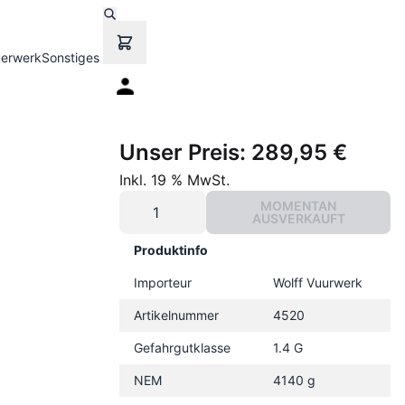
uerwerk
Sonstiges
Unser Preis:
289,95 €
Inkl. 19 % MwSt.
MOMENTAN
AUSVERKAUFT
Produktinfo
Importeur
Wolff Vuurwerk
Artikelnummer
4520
Gefahrgutklasse
1.4 G
NEM
4140 g