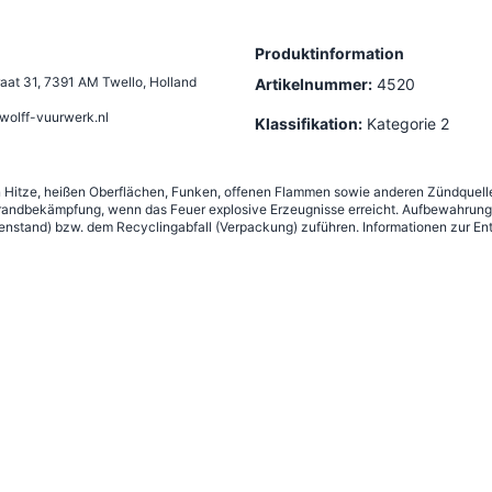
Produktinformation
aat 31
,
7391 AM Twello, Holland
Artikelnummer:
4520
wolff-vuurwerk.nl
Klassifikation:
Kategorie 2
n Hitze, heißen Oberflächen, Funken, offenen Flammen sowie anderen Zündquelle
andbekämpfung, wenn das Feuer explosive Erzeugnisse erreicht. Aufbewahrung g
nstand) bzw. dem Recyclingabfall (Verpackung) zuführen. Informationen zur Ent