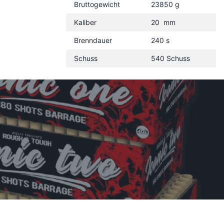
Bruttogewicht
23850 g
Kaliber
20 mm
Brenndauer
240 s
Schuss
540 Schuss