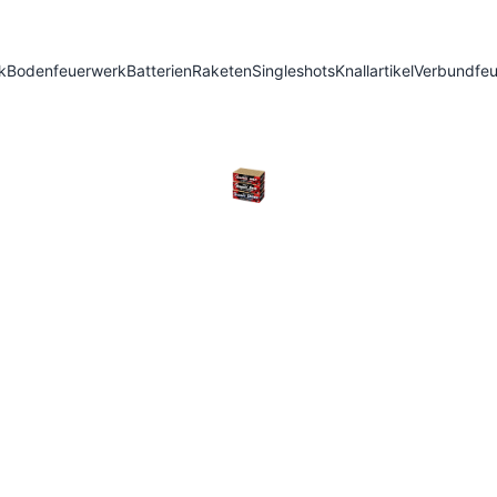
k
Bodenfeuerwerk
Batterien
Raketen
Singleshots
Knallartikel
Verbundfe