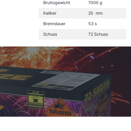
Bruttogewicht
7000 g
Kaliber
25 mm
Brenndauer
53 s
Schuss
72 Schuss