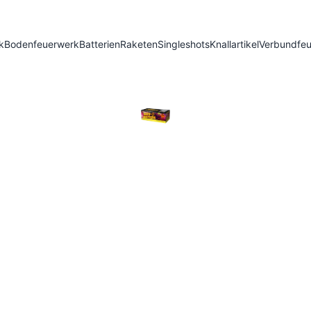
k
Bodenfeuerwerk
Batterien
Raketen
Singleshots
Knallartikel
Verbundfe