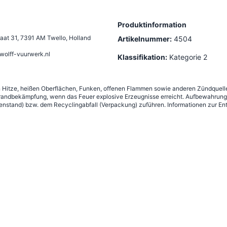
Produktinformation
aat 31
,
7391 AM Twello, Holland
Artikelnummer:
4504
wolff-vuurwerk.nl
Klassifikation:
Kategorie 2
n Hitze, heißen Oberflächen, Funken, offenen Flammen sowie anderen Zündquelle
andbekämpfung, wenn das Feuer explosive Erzeugnisse erreicht. Aufbewahrung g
nstand) bzw. dem Recyclingabfall (Verpackung) zuführen. Informationen zur Ent