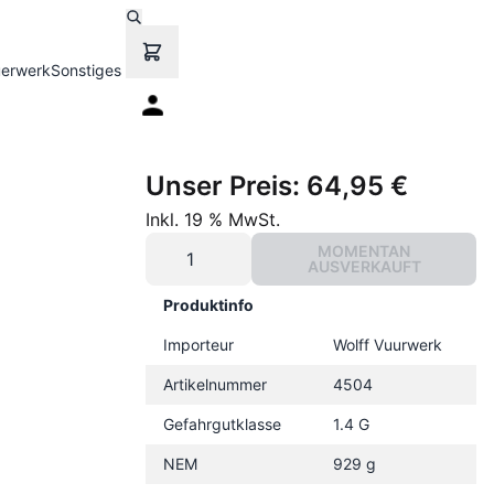
uerwerk
Sonstiges
Unser Preis:
64,95 €
Inkl. 19 % MwSt.
MOMENTAN
AUSVERKAUFT
Produktinfo
Importeur
Wolff Vuurwerk
Artikelnummer
4504
Gefahrgutklasse
1.4 G
NEM
929 g