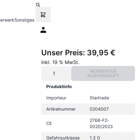
uerwerk
Sonstiges
Unser Preis:
39,95 €
Inkl. 19 % MwSt.
MOMENTAN
AUSVERKAUFT
Produktinfo
Importeur
Startrade
Artikelnummer
0204007
2768-F2-
CE
0020/2023
Gefahrgutklasse
1.3 G