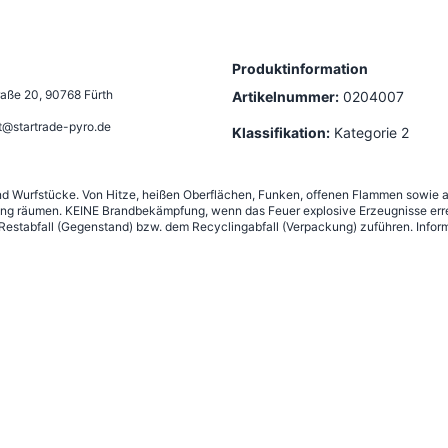
Produktinformation
raße 20
,
90768 Fürth
Artikelnummer:
0204007
t@startrade-pyro.de
Klassifikation:
Kategorie 2
 und Wurfstücke. Von Hitze, heißen Oberflächen, Funken, offenen Flammen sowie 
ng räumen. KEINE Brandbekämpfung, wenn das Feuer explosive Erzeugnisse erre
estabfall (Gegenstand) bzw. dem Recyclingabfall (Verpackung) zuführen. Inform