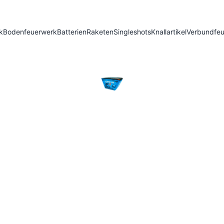
k
Bodenfeuerwerk
Batterien
Raketen
Singleshots
Knallartikel
Verbundfe