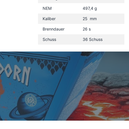
NEM
497,4 g
Kaliber
25 mm
Brenndauer
26 s
Schuss
36 Schuss