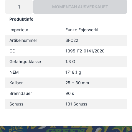
MOMENTAN AUSVERKAUFT
Produktinfo
Importeur
Funke Fajerwerki
Artikelnummer
SFC22
CE
1395-F2-0141/2020
Gefahrgutklasse
1.3 G
NEM
1718,1 g
Kaliber
25 + 30 mm
Brenndauer
90 s
Schuss
131 Schuss