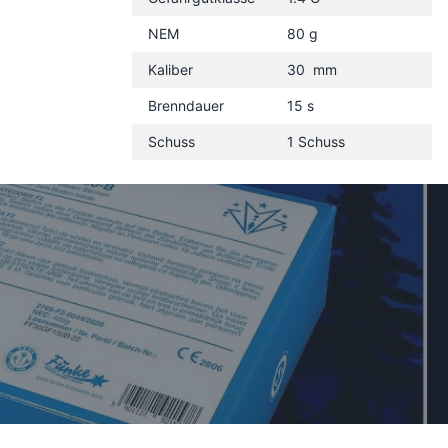
NEM
80 g
Kaliber
30 mm
Brenndauer
15 s
Schuss
1 Schuss