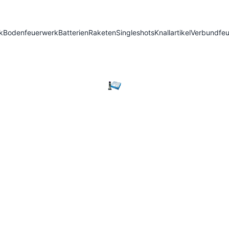
k
Bodenfeuerwerk
Batterien
Raketen
Singleshots
Knallartikel
Verbundfe