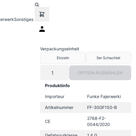
uerwerk
Sonstiges
Verpackungseinheit
Einzeln
5er Schachtel
OPTION AUSWÄHLEN
Produktinfo
Importeur
Funke Fajerwerki
Artikelnummer
FF-30GF150-B
2768-F2-
CE
0044/2020
Gefahrgutklasse
1.4 G