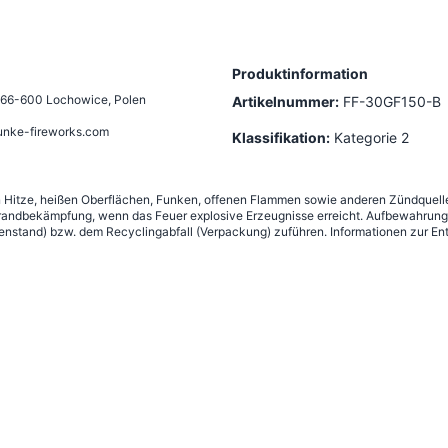
Produktinformation
66-600 Lochowice, Polen
Artikelnummer:
FF-30GF150-B
unke-fireworks.com
Klassifikation:
Kategorie 2
n Hitze, heißen Oberflächen, Funken, offenen Flammen sowie anderen Zündquelle
andbekämpfung, wenn das Feuer explosive Erzeugnisse erreicht. Aufbewahrung g
nstand) bzw. dem Recyclingabfall (Verpackung) zuführen. Informationen zur Ent