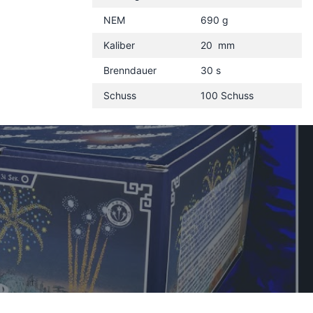
NEM
690 g
Kaliber
20 mm
Brenndauer
30 s
Schuss
100 Schuss