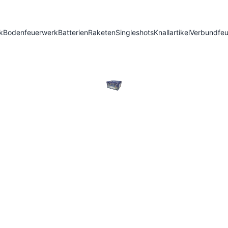
k
Bodenfeuerwerk
Batterien
Raketen
Singleshots
Knallartikel
Verbundfe