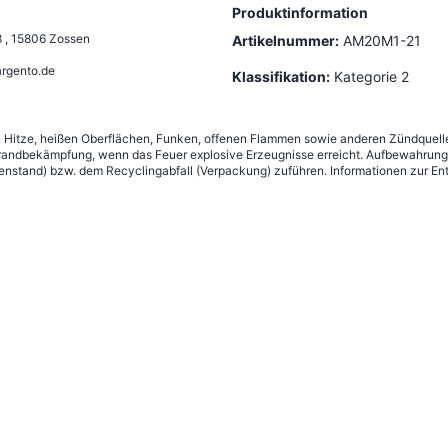
Produktinformation
8
,
15806 Zossen
Artikelnummer:
AM20M1-21
rgento.de
Klassifikation:
Kategorie 2
n Hitze, heißen Oberflächen, Funken, offenen Flammen sowie anderen Zündquelle
andbekämpfung, wenn das Feuer explosive Erzeugnisse erreicht. Aufbewahrung g
nstand) bzw. dem Recyclingabfall (Verpackung) zuführen. Informationen zur Ent