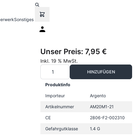
uerwerk
Sonstiges
Unser Preis:
7,95 €
Inkl. 19 % MwSt.
HINZUFÜGEN
Produktinfo
Importeur
Argento
Artikelnummer
AM20M1-21
CE
2806-F2-002310
Gefahrgutklasse
1.4 G