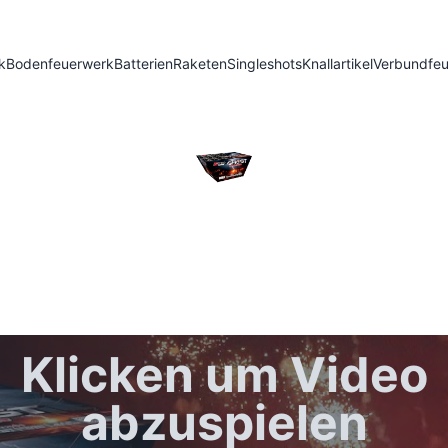
k
Bodenfeuerwerk
Batterien
Raketen
Singleshots
Knallartikel
Verbundfe
Klicken um Video
abzuspielen