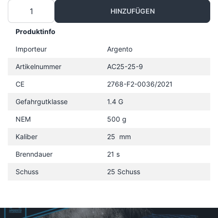
HINZUFÜGEN
Produktinfo
Importeur
Argento
Artikelnummer
AC25-25-9
CE
2768-F2-0036/2021
Gefahrgutklasse
1.4 G
NEM
500 g
Kaliber
25 mm
Brenndauer
21 s
Schuss
25 Schuss