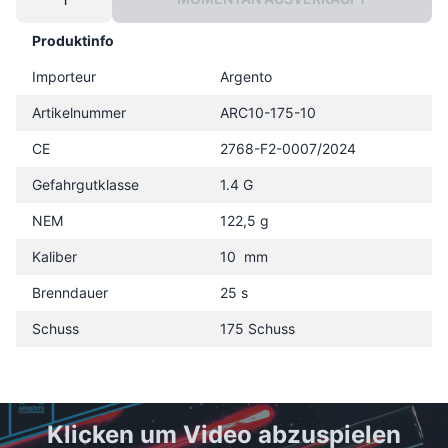
Produktinfo
Importeur
Argento
Artikelnummer
ARC10-175-10
CE
2768-F2-0007/2024
Gefahrgutklasse
1.4 G
NEM
122,5 g
Kaliber
10 mm
Brenndauer
25 s
Schuss
175 Schuss
Klicken um Video abzuspielen