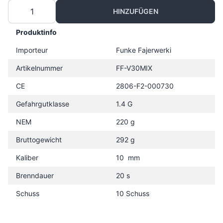
HINZUFÜGEN
Produktinfo
Importeur
Funke Fajerwerki
Artikelnummer
FF-V30MIX
CE
2806-F2-000730
Gefahrgutklasse
1.4 G
NEM
220 g
Bruttogewicht
292 g
Kaliber
10 mm
Brenndauer
20 s
Schuss
10 Schuss