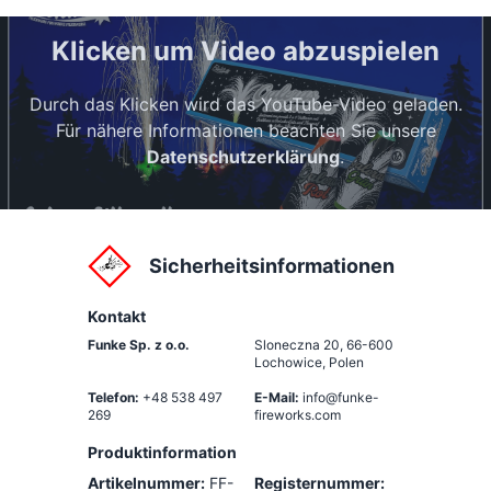
Klicken um Video abzuspielen
Durch das Klicken wird das YouTube-Video geladen.
Für nähere Informationen beachten Sie unsere
Datenschutzerklärung
.
Sicherheitsinformationen
Kontakt
Funke Sp. z o.o.
Sloneczna 20
,
66-600
Lochowice, Polen
Telefon:
+48 538 497
E-Mail:
info@funke-
269
fireworks.com
Produktinformation
Artikelnummer:
FF-
Registernummer: