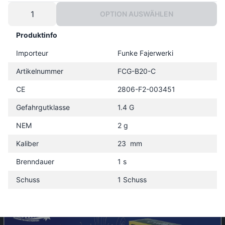
OPTION AUSWÄHLEN
Produktinfo
Importeur
Funke Fajerwerki
Artikelnummer
FCG-B20-C
CE
2806-F2-003451
Gefahrgutklasse
1.4 G
NEM
2 g
Kaliber
23 mm
Brenndauer
1 s
Schuss
1 Schuss