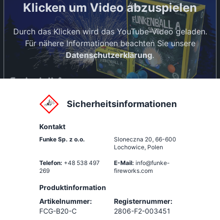
Klicken um Video abzuspielen
Durch das Klicken wird das YouTube-Video geladen.
Für nähere Informationen beachten Sie unsere
Datenschutzerklärung
.
Sicherheitsinformationen
Kontakt
Funke Sp. z o.o.
Sloneczna 20
,
66-600
Lochowice, Polen
Telefon:
+48 538 497
E-Mail:
info@funke-
269
fireworks.com
Produktinformation
Artikelnummer:
Registernummer:
FCG-B20-C
2806-F2-003451